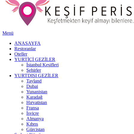
Menü
ANASAYFA
Restoranlar
Oteller
YURTİÇİ GEZİLER
İstanbul Keşifleri
Şehirler
YURTDIŞI GEZİLER
Tayland
Dubai
Yunanistan
Karadağ
Hırvatistan
Fransa
İsviçre
Almanya
Kıbrıs
Gürcistan