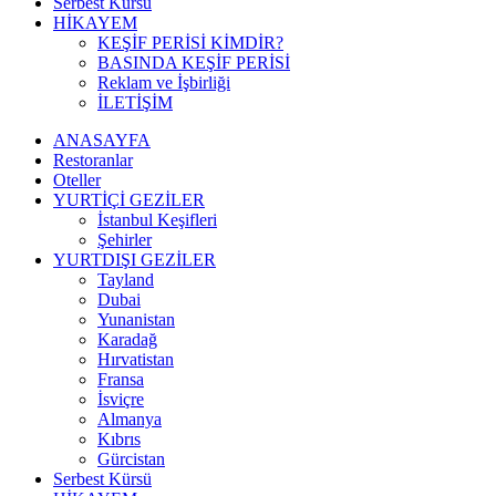
Serbest Kürsü
HİKAYEM
KEŞİF PERİSİ KİMDİR?
BASINDA KEŞİF PERİSİ
Reklam ve İşbirliği
İLETİŞİM
ANASAYFA
Restoranlar
Oteller
YURTİÇİ GEZİLER
İstanbul Keşifleri
Şehirler
YURTDIŞI GEZİLER
Tayland
Dubai
Yunanistan
Karadağ
Hırvatistan
Fransa
İsviçre
Almanya
Kıbrıs
Gürcistan
Serbest Kürsü