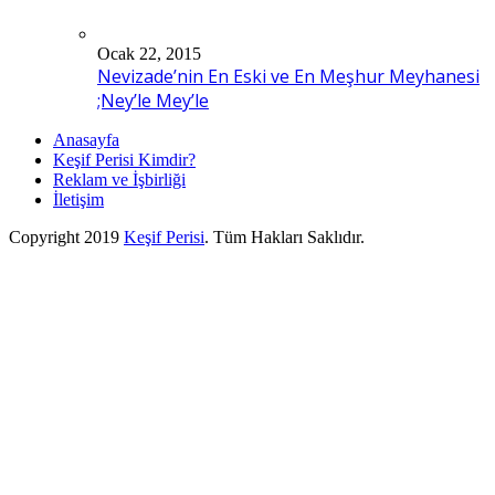
Ocak 22, 2015
Nevizade’nin En Eski ve En Meşhur Meyhanesi
;Ney’le Mey’le
Anasayfa
Keşif Perisi Kimdir?
Reklam ve İşbirliği
İletişim
Copyright 2019
Keşif Perisi
. Tüm Hakları Saklıdır.