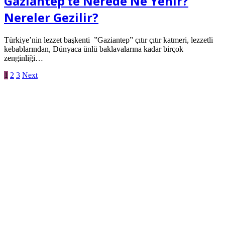
Gaziantep’te Nerede Ne Yenir?
Nereler Gezilir?
Türkiye’nin lezzet başkenti ”Gaziantep” çıtır çıtır katmeri, lezzetli
kebablarından, Dünyaca ünlü baklavalarına kadar birçok
zenginliği…
1
2
3
Next