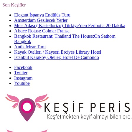
Son Keşifler
Elegant İspanya Endülüs Turu
Amsterdam Gezilecek Yerler
Meis Adası ( Kastellorizo) Türkiye’den Feribotla 20 Dakika
Alsace Rotası: Colmar Fransa
Bangkok Restaurant; Thailand The House;On Sathorn
Bangkok
Antik Mısır Turu
Kayak Otelleri / Kayseri Erciyes Library Hotel
İstanbul Karaköy Oteller; Hotel De Camondo
Facebook
Twitter
Instagram
Youtube