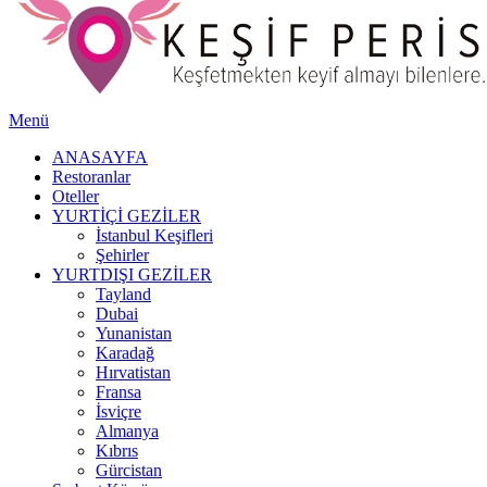
Menü
ANASAYFA
Restoranlar
Oteller
YURTİÇİ GEZİLER
İstanbul Keşifleri
Şehirler
YURTDIŞI GEZİLER
Tayland
Dubai
Yunanistan
Karadağ
Hırvatistan
Fransa
İsviçre
Almanya
Kıbrıs
Gürcistan