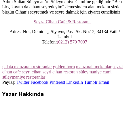
Adını Sultan Süleyman’ın Süleymaniye Cami’ne geldiğinde “Ben
bir çıkayım da cihanı seyredeyim” demesinden alan mekanı sizde
birgün Cihan’ı seyretmek ve seyre dalmak için ziyaret etmelisiniz.
Seyr-i Cihan Cafe & Restorant
Adres:
No:, Demirtaş, Siyavuş Paşa Sk. No:12, 34134 Fatih/
İstanbul
Telefon:
(0212) 570 7007
galata manzaralı restoranlar
golden horn
manzaralı mekanlar
seyr-i
cihan cafe
seyri cihan
seyri cihan restoran
süleymaniye cami
süleymaniye restoranlar
Paylaş:
Twitter
Facebook
Pinterest
LinkedIn
Tumblr
Email
Yazar Hakkında