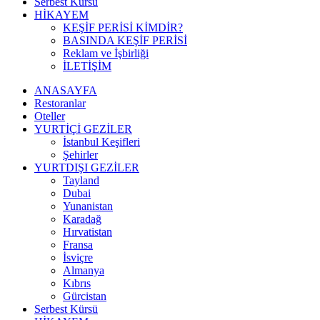
Serbest Kürsü
HİKAYEM
KEŞİF PERİSİ KİMDİR?
BASINDA KEŞİF PERİSİ
Reklam ve İşbirliği
İLETİŞİM
ANASAYFA
Restoranlar
Oteller
YURTİÇİ GEZİLER
İstanbul Keşifleri
Şehirler
YURTDIŞI GEZİLER
Tayland
Dubai
Yunanistan
Karadağ
Hırvatistan
Fransa
İsviçre
Almanya
Kıbrıs
Gürcistan
Serbest Kürsü