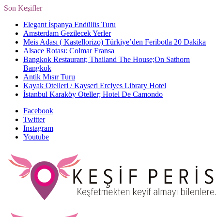
Son Keşifler
Elegant İspanya Endülüs Turu
Amsterdam Gezilecek Yerler
Meis Adası ( Kastellorizo) Türkiye’den Feribotla 20 Dakika
Alsace Rotası: Colmar Fransa
Bangkok Restaurant; Thailand The House;On Sathorn
Bangkok
Antik Mısır Turu
Kayak Otelleri / Kayseri Erciyes Library Hotel
İstanbul Karaköy Oteller; Hotel De Camondo
Facebook
Twitter
Instagram
Youtube