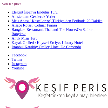
Son Keşifler
Elegant İspanya Endülüs Turu
Amsterdam Gezilecek Yerler
Meis Adası ( Kastellorizo) Türkiye’den Feribotla 20 Dakika
Alsace Rotası: Colmar Fransa
Bangkok Restaurant; Thailand The House;On Sathorn
Bangkok
Antik Mısır Turu
Kayak Otelleri / Kayseri Erciyes Library Hotel
İstanbul Karaköy Oteller; Hotel De Camondo
Facebook
Twitter
Instagram
Youtube