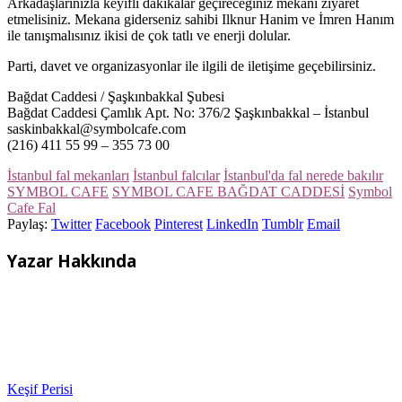
Arkadaşlarınızla keyifli dakikalar geçireceğiniz mekanı ziyaret
etmelisiniz. Mekana giderseniz sahibi Ilknur Hanim ve İmren Hanım
ile tanışmalısınız ikisi de çok tatlı ve enerji dolular.
Parti, davet ve organizasyonlar ile ilgili de iletişime geçebilirsiniz.
Bağdat Caddesi / Şaşkınbakkal Şubesi
Bağdat Caddesi Çamlık Apt. No: 376/2 Şaşkınbakkal – İstanbul
saskinbakkal@symbolcafe.com
(216) 411 55 99 – 355 73 00
İstanbul fal mekanları
İstanbul falcılar
İstanbul'da fal nerede bakılır
SYMBOL CAFE
SYMBOL CAFE BAĞDAT CADDESİ
Symbol
Cafe Fal
Paylaş:
Twitter
Facebook
Pinterest
LinkedIn
Tumblr
Email
Yazar Hakkında
Keşif Perisi