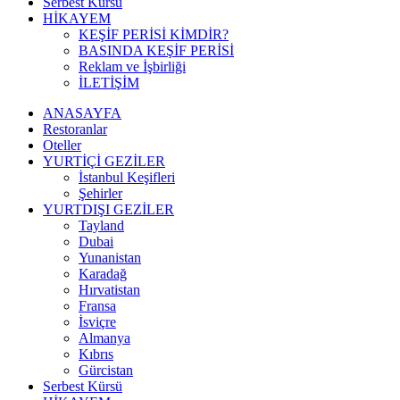
Serbest Kürsü
HİKAYEM
KEŞİF PERİSİ KİMDİR?
BASINDA KEŞİF PERİSİ
Reklam ve İşbirliği
İLETİŞİM
ANASAYFA
Restoranlar
Oteller
YURTİÇİ GEZİLER
İstanbul Keşifleri
Şehirler
YURTDIŞI GEZİLER
Tayland
Dubai
Yunanistan
Karadağ
Hırvatistan
Fransa
İsviçre
Almanya
Kıbrıs
Gürcistan
Serbest Kürsü