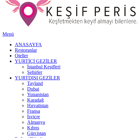
Menü
ANASAYFA
Restoranlar
Oteller
YURTİÇİ GEZİLER
İstanbul Keşifleri
Şehirler
YURTDIŞI GEZİLER
Tayland
Dubai
Yunanistan
Karadağ
Hırvatistan
Fransa
İsviçre
Almanya
Kıbrıs
Gürcistan