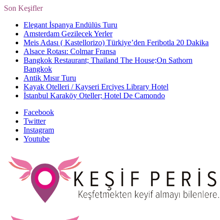
Son Keşifler
Elegant İspanya Endülüs Turu
Amsterdam Gezilecek Yerler
Meis Adası ( Kastellorizo) Türkiye’den Feribotla 20 Dakika
Alsace Rotası: Colmar Fransa
Bangkok Restaurant; Thailand The House;On Sathorn
Bangkok
Antik Mısır Turu
Kayak Otelleri / Kayseri Erciyes Library Hotel
İstanbul Karaköy Oteller; Hotel De Camondo
Facebook
Twitter
Instagram
Youtube