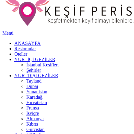
Menü
ANASAYFA
Restoranlar
Oteller
YURTİÇİ GEZİLER
İstanbul Keşifleri
Şehirler
YURTDIŞI GEZİLER
Tayland
Dubai
Yunanistan
Karadağ
Hırvatistan
Fransa
İsviçre
Almanya
Kıbrıs
Gürcistan