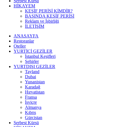
Serbest Kürsü
HİKAYEM
KEŞİF PERİSİ KİMDİR?
BASINDA KEŞİF PERİSİ
Reklam ve İşbirliği
İLETİŞİM
ANASAYFA
Restoranlar
Oteller
YURTİÇİ GEZİLER
İstanbul Keşifleri
Şehirler
YURTDIŞI GEZİLER
Tayland
Dubai
Yunanistan
Karadağ
Hırvatistan
Fransa
İsviçre
Almanya
Kıbrıs
Gürcistan
Serbest Kürsü