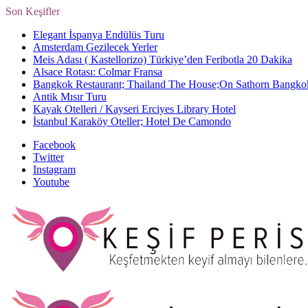
Son Keşifler
Elegant İspanya Endülüs Turu
Amsterdam Gezilecek Yerler
Meis Adası ( Kastellorizo) Türkiye’den Feribotla 20 Dakika
Alsace Rotası: Colmar Fransa
Bangkok Restaurant; Thailand The House;On Sathorn Bangko
Antik Mısır Turu
Kayak Otelleri / Kayseri Erciyes Library Hotel
İstanbul Karaköy Oteller; Hotel De Camondo
Facebook
Twitter
Instagram
Youtube