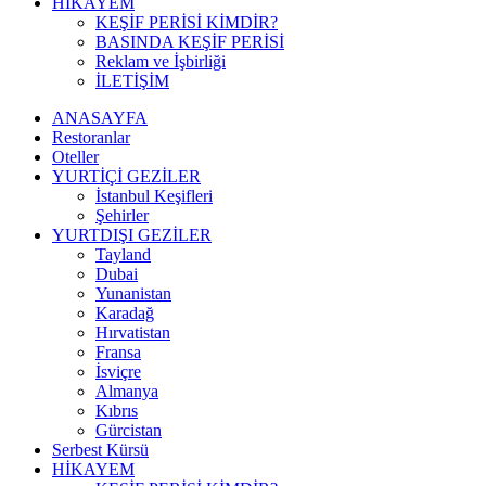
HİKAYEM
KEŞİF PERİSİ KİMDİR?
BASINDA KEŞİF PERİSİ
Reklam ve İşbirliği
İLETİŞİM
ANASAYFA
Restoranlar
Oteller
YURTİÇİ GEZİLER
İstanbul Keşifleri
Şehirler
YURTDIŞI GEZİLER
Tayland
Dubai
Yunanistan
Karadağ
Hırvatistan
Fransa
İsviçre
Almanya
Kıbrıs
Gürcistan
Serbest Kürsü
HİKAYEM