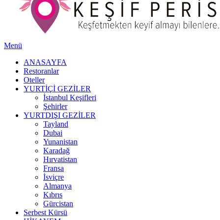
Menü
ANASAYFA
Restoranlar
Oteller
YURTİÇİ GEZİLER
İstanbul Keşifleri
Şehirler
YURTDIŞI GEZİLER
Tayland
Dubai
Yunanistan
Karadağ
Hırvatistan
Fransa
İsviçre
Almanya
Kıbrıs
Gürcistan
Serbest Kürsü