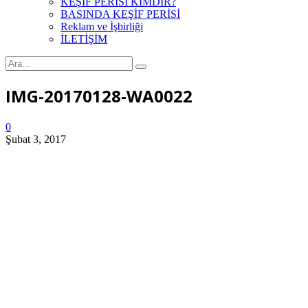
KEŞİF PERİSİ KİMDİR?
BASINDA KEŞİF PERİSİ
Reklam ve İşbirliği
İLETİŞİM
IMG-20170128-WA0022
0
Şubat 3, 2017