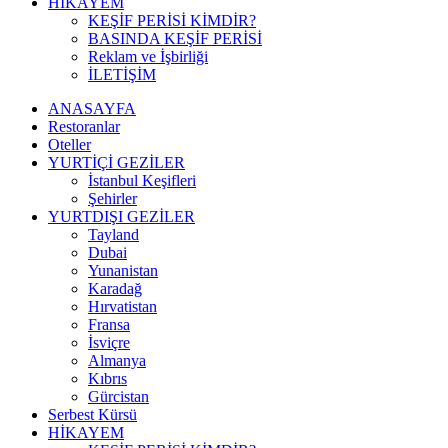
HİKAYEM
KEŞİF PERİSİ KİMDİR?
BASINDA KEŞİF PERİSİ
Reklam ve İşbirliği
İLETİŞİM
ANASAYFA
Restoranlar
Oteller
YURTİÇİ GEZİLER
İstanbul Keşifleri
Şehirler
YURTDIŞI GEZİLER
Tayland
Dubai
Yunanistan
Karadağ
Hırvatistan
Fransa
İsviçre
Almanya
Kıbrıs
Gürcistan
Serbest Kürsü
HİKAYEM