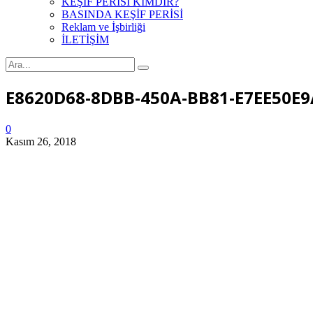
KEŞİF PERİSİ KİMDİR?
BASINDA KEŞİF PERİSİ
Reklam ve İşbirliği
İLETİŞİM
E8620D68-8DBB-450A-BB81-E7EE50E
0
Kasım 26, 2018