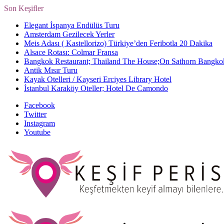
Son Keşifler
Elegant İspanya Endülüs Turu
Amsterdam Gezilecek Yerler
Meis Adası ( Kastellorizo) Türkiye’den Feribotla 20 Dakika
Alsace Rotası: Colmar Fransa
Bangkok Restaurant; Thailand The House;On Sathorn Bangko
Antik Mısır Turu
Kayak Otelleri / Kayseri Erciyes Library Hotel
İstanbul Karaköy Oteller; Hotel De Camondo
Facebook
Twitter
Instagram
Youtube