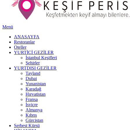
Menü
ANASAYFA
Restoranlar
Oteller
YURTİÇİ GEZİLER
İstanbul Keşifleri
Şehirler
YURTDIŞI GEZİLER
Tayland
Dubai
Yunanistan
Karadağ
Hırvatistan
Fransa
İsviçre
Almanya
Kıbrıs
Gürcistan
Serbest Kürsü