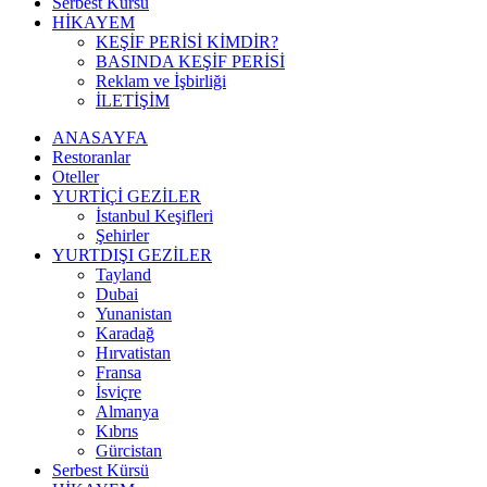
Serbest Kürsü
HİKAYEM
KEŞİF PERİSİ KİMDİR?
BASINDA KEŞİF PERİSİ
Reklam ve İşbirliği
İLETİŞİM
ANASAYFA
Restoranlar
Oteller
YURTİÇİ GEZİLER
İstanbul Keşifleri
Şehirler
YURTDIŞI GEZİLER
Tayland
Dubai
Yunanistan
Karadağ
Hırvatistan
Fransa
İsviçre
Almanya
Kıbrıs
Gürcistan
Serbest Kürsü