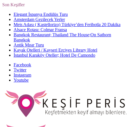
Son Keşifler
Elegant İspanya Endülüs Turu
Amsterdam Gezilecek Yerler
Meis Adası ( Kastellorizo) Türkiye’den Feribotla 20 Dakika
Alsace Rotası: Colmar Fransa
Bangkok Restaurant; Thailand The House;On Sathorn
Bangkok
Antik Mısır Turu
Kayak Otelleri / Kayseri Erciyes Library Hotel
İstanbul Karaköy Oteller; Hotel De Camondo
Facebook
Twitter
Instagram
Youtube