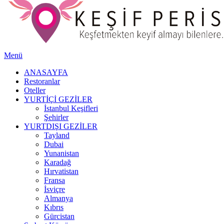
Menü
ANASAYFA
Restoranlar
Oteller
YURTİÇİ GEZİLER
İstanbul Keşifleri
Şehirler
YURTDIŞI GEZİLER
Tayland
Dubai
Yunanistan
Karadağ
Hırvatistan
Fransa
İsviçre
Almanya
Kıbrıs
Gürcistan