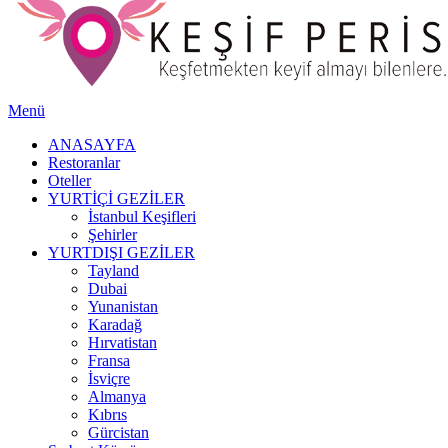
Menü
ANASAYFA
Restoranlar
Oteller
YURTİÇİ GEZİLER
İstanbul Keşifleri
Şehirler
YURTDIŞI GEZİLER
Tayland
Dubai
Yunanistan
Karadağ
Hırvatistan
Fransa
İsviçre
Almanya
Kıbrıs
Gürcistan