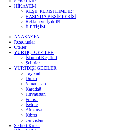
Serbest Kürsü
HİKAYEM
KEŞİF PERİSİ KİMDİR?
BASINDA KEŞİF PERİSİ
Reklam ve İşbirliği
İLETİŞİM
ANASAYFA
Restoranlar
Oteller
YURTİÇİ GEZİLER
İstanbul Keşifleri
Şehirler
YURTDIŞI GEZİLER
Tayland
Dubai
Yunanistan
Karadağ
Hırvatistan
Fransa
İsviçre
Almanya
Kıbrıs
Gürcistan
Serbest Kürsü