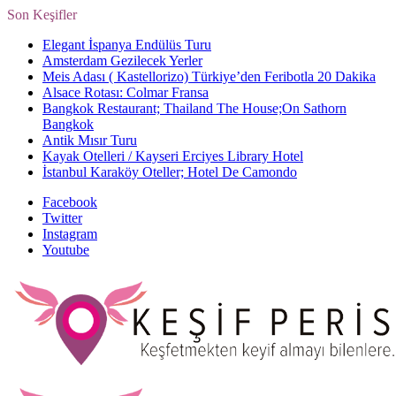
Son Keşifler
Elegant İspanya Endülüs Turu
Amsterdam Gezilecek Yerler
Meis Adası ( Kastellorizo) Türkiye’den Feribotla 20 Dakika
Alsace Rotası: Colmar Fransa
Bangkok Restaurant; Thailand The House;On Sathorn
Bangkok
Antik Mısır Turu
Kayak Otelleri / Kayseri Erciyes Library Hotel
İstanbul Karaköy Oteller; Hotel De Camondo
Facebook
Twitter
Instagram
Youtube