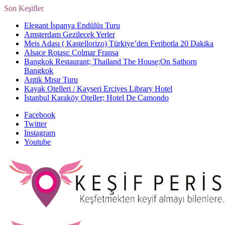
Son Keşifler
Elegant İspanya Endülüs Turu
Amsterdam Gezilecek Yerler
Meis Adası ( Kastellorizo) Türkiye’den Feribotla 20 Dakika
Alsace Rotası: Colmar Fransa
Bangkok Restaurant; Thailand The House;On Sathorn
Bangkok
Antik Mısır Turu
Kayak Otelleri / Kayseri Erciyes Library Hotel
İstanbul Karaköy Oteller; Hotel De Camondo
Facebook
Twitter
Instagram
Youtube