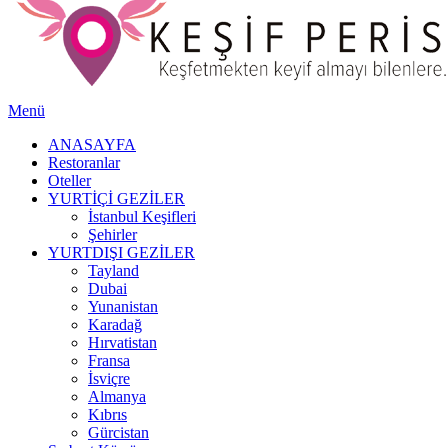
Menü
ANASAYFA
Restoranlar
Oteller
YURTİÇİ GEZİLER
İstanbul Keşifleri
Şehirler
YURTDIŞI GEZİLER
Tayland
Dubai
Yunanistan
Karadağ
Hırvatistan
Fransa
İsviçre
Almanya
Kıbrıs
Gürcistan