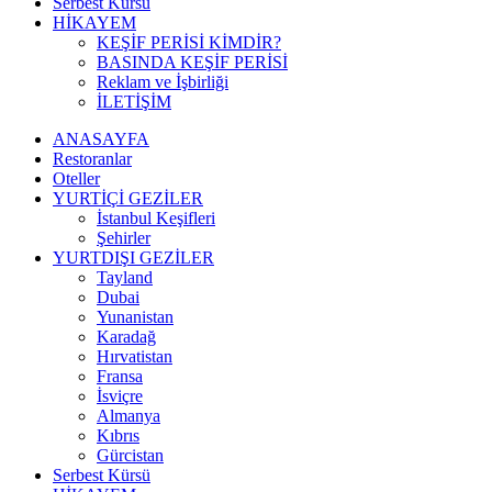
Serbest Kürsü
HİKAYEM
KEŞİF PERİSİ KİMDİR?
BASINDA KEŞİF PERİSİ
Reklam ve İşbirliği
İLETİŞİM
ANASAYFA
Restoranlar
Oteller
YURTİÇİ GEZİLER
İstanbul Keşifleri
Şehirler
YURTDIŞI GEZİLER
Tayland
Dubai
Yunanistan
Karadağ
Hırvatistan
Fransa
İsviçre
Almanya
Kıbrıs
Gürcistan
Serbest Kürsü