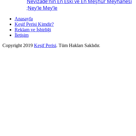
Nevizade’nin En Eski ve En Meşhur Meyhanesi
;Ney’le Mey’le
Anasayfa
Keşif Perisi Kimdir?
Reklam ve İşbirliği
İletişim
Copyright 2019
Keşif Perisi
. Tüm Hakları Saklıdır.