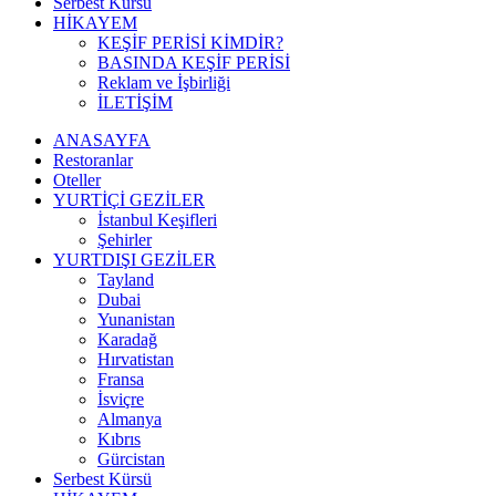
Serbest Kürsü
HİKAYEM
KEŞİF PERİSİ KİMDİR?
BASINDA KEŞİF PERİSİ
Reklam ve İşbirliği
İLETİŞİM
ANASAYFA
Restoranlar
Oteller
YURTİÇİ GEZİLER
İstanbul Keşifleri
Şehirler
YURTDIŞI GEZİLER
Tayland
Dubai
Yunanistan
Karadağ
Hırvatistan
Fransa
İsviçre
Almanya
Kıbrıs
Gürcistan
Serbest Kürsü