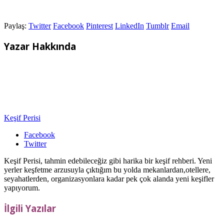
Paylaş:
Twitter
Facebook
Pinterest
LinkedIn
Tumblr
Email
Yazar Hakkında
Keşif Perisi
Facebook
Twitter
Keşif Perisi, tahmin edebileceğiz gibi harika bir keşif rehberi. Yeni
yerler keşfetme arzusuyla çıktığım bu yolda mekanlardan,otellere,
seyahatlerden, organizasyonlara kadar pek çok alanda yeni keşifler
yapıyorum.
İlgili Yazılar