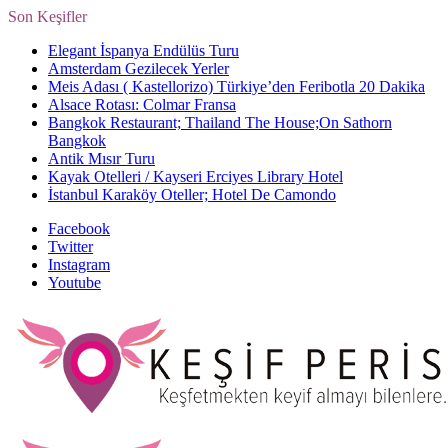
Son Keşifler
Elegant İspanya Endülüs Turu
Amsterdam Gezilecek Yerler
Meis Adası ( Kastellorizo) Türkiye’den Feribotla 20 Dakika
Alsace Rotası: Colmar Fransa
Bangkok Restaurant; Thailand The House;On Sathorn
Bangkok
Antik Mısır Turu
Kayak Otelleri / Kayseri Erciyes Library Hotel
İstanbul Karaköy Oteller; Hotel De Camondo
Facebook
Twitter
Instagram
Youtube