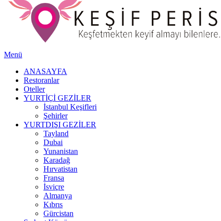
Menü
ANASAYFA
Restoranlar
Oteller
YURTİÇİ GEZİLER
İstanbul Keşifleri
Şehirler
YURTDIŞI GEZİLER
Tayland
Dubai
Yunanistan
Karadağ
Hırvatistan
Fransa
İsviçre
Almanya
Kıbrıs
Gürcistan